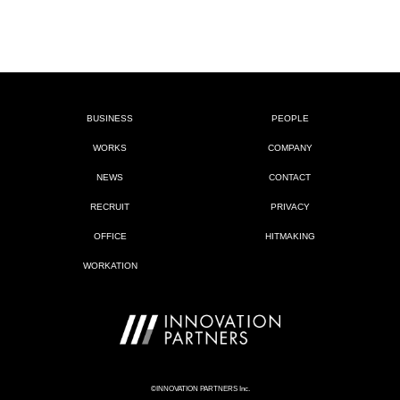
クリック後、各項目をご入力いただきお送りください。
BUSINESS
PEOPLE
WORKS
COMPANY
NEWS
CONTACT
RECRUIT
PRIVACY
OFFICE
HITMAKING
WORKATION
©INNOVATION PARTNERS Inc.